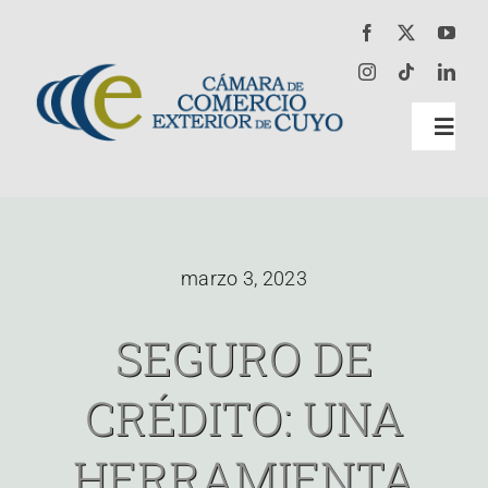
Skip
to
content
Toggl
Navig
Inicio
marzo 3, 2023
Institucional
SEGURO DE
Certificaciones
CRÉDITO: UNA
Prestaciones
HERRAMIENTA