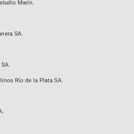
studio Marín.
unera SA.
 SA.
inos Río de la Plata SA.
A.